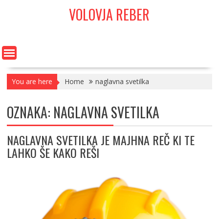
Skip
VOLOVJA REBER
to
content
You are here
Home
naglavna svetilka
OZNAKA:
NAGLAVNA SVETILKA
NAGLAVNA SVETILKA JE MAJHNA REČ KI TE
LAHKO ŠE KAKO REŠI