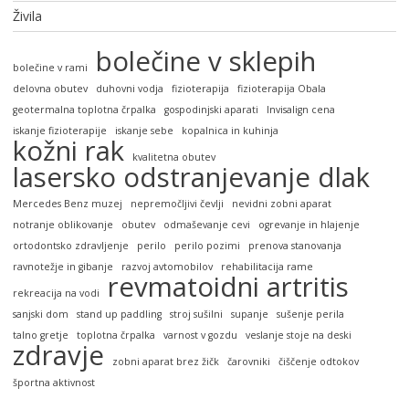
Živila
bolečine v sklepih
bolečine v rami
delovna obutev
duhovni vodja
fizioterapija
fizioterapija Obala
geotermalna toplotna črpalka
gospodinjski aparati
Invisalign cena
iskanje fizioterapije
iskanje sebe
kopalnica in kuhinja
kožni rak
kvalitetna obutev
lasersko odstranjevanje dlak
Mercedes Benz muzej
nepremočljivi čevlji
nevidni zobni aparat
notranje oblikovanje
obutev
odmaševanje cevi
ogrevanje in hlajenje
ortodontsko zdravljenje
perilo
perilo pozimi
prenova stanovanja
ravnotežje in gibanje
razvoj avtomobilov
rehabilitacija rame
revmatoidni artritis
rekreacija na vodi
sanjski dom
stand up paddling
stroj sušilni
supanje
sušenje perila
talno gretje
toplotna črpalka
varnost v gozdu
veslanje stoje na deski
zdravje
zobni aparat brez žičk
čarovniki
čiščenje odtokov
športna aktivnost