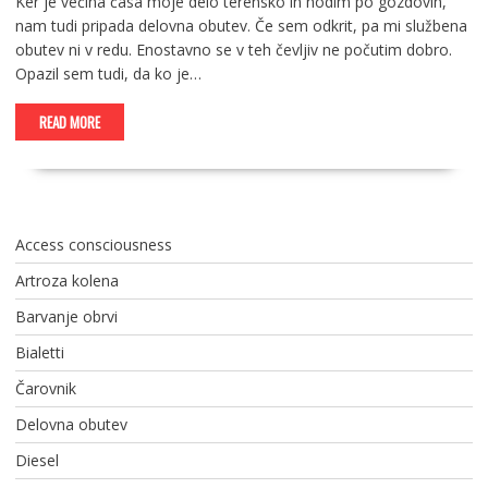
Ker je večina časa moje delo terensko in hodim po gozdovih,
nam tudi pripada delovna obutev. Če sem odkrit, pa mi službena
obutev ni v redu. Enostavno se v teh čevljiv ne počutim dobro.
Opazil sem tudi, da ko je…
READ MORE
Access consciousness
Artroza kolena
Barvanje obrvi
Bialetti
Čarovnik
Delovna obutev
Diesel