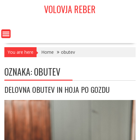
Skip
VOLOVJA REBER
to
content
You are here
Home
obutev
OZNAKA:
OBUTEV
DELOVNA OBUTEV IN HOJA PO GOZDU