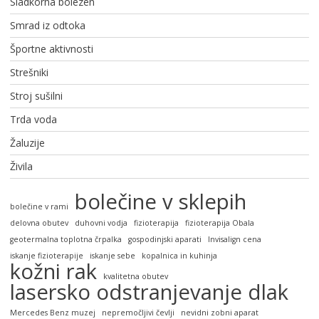
Sladkorna bolezen
Smrad iz odtoka
Športne aktivnosti
Strešniki
Stroj sušilni
Trda voda
Žaluzije
Živila
bolečine v sklepih
bolečine v rami
delovna obutev
duhovni vodja
fizioterapija
fizioterapija Obala
geotermalna toplotna črpalka
gospodinjski aparati
Invisalign cena
iskanje fizioterapije
iskanje sebe
kopalnica in kuhinja
kožni rak
kvalitetna obutev
lasersko odstranjevanje dlak
Mercedes Benz muzej
nepremočljivi čevlji
nevidni zobni aparat