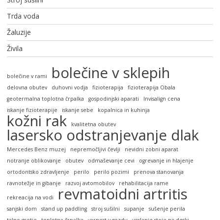
Trda voda
Žaluzije
Živila
bolečine v sklepih
bolečine v rami
delovna obutev
duhovni vodja
fizioterapija
fizioterapija Obala
geotermalna toplotna črpalka
gospodinjski aparati
Invisalign cena
iskanje fizioterapije
iskanje sebe
kopalnica in kuhinja
kožni rak
kvalitetna obutev
lasersko odstranjevanje dlak
Mercedes Benz muzej
nepremočljivi čevlji
nevidni zobni aparat
notranje oblikovanje
obutev
odmaševanje cevi
ogrevanje in hlajenje
ortodontsko zdravljenje
perilo
perilo pozimi
prenova stanovanja
ravnotežje in gibanje
razvoj avtomobilov
rehabilitacija rame
revmatoidni artritis
rekreacija na vodi
sanjski dom
stand up paddling
stroj sušilni
supanje
sušenje perila