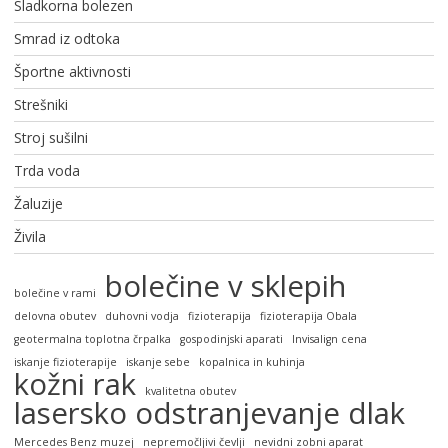
Sladkorna bolezen
Smrad iz odtoka
Športne aktivnosti
Strešniki
Stroj sušilni
Trda voda
Žaluzije
Živila
bolečine v sklepih
bolečine v rami
delovna obutev
duhovni vodja
fizioterapija
fizioterapija Obala
geotermalna toplotna črpalka
gospodinjski aparati
Invisalign cena
iskanje fizioterapije
iskanje sebe
kopalnica in kuhinja
kožni rak
kvalitetna obutev
lasersko odstranjevanje dlak
Mercedes Benz muzej
nepremočljivi čevlji
nevidni zobni aparat