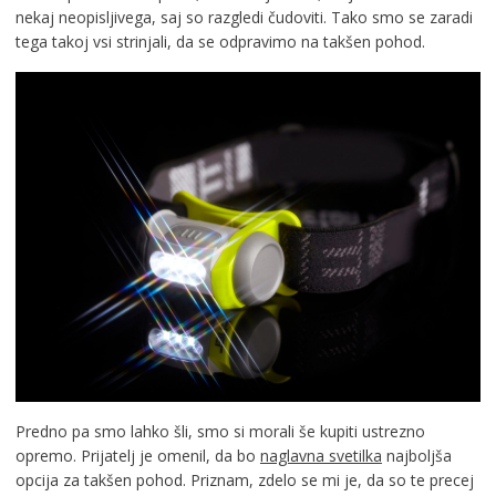
nekaj neopisljivega, saj so razgledi čudoviti. Tako smo se zaradi
tega takoj vsi strinjali, da se odpravimo na takšen pohod.
Predno pa smo lahko šli, smo si morali še kupiti ustrezno
opremo. Prijatelj je omenil, da bo
naglavna svetilka
najboljša
opcija za takšen pohod. Priznam, zdelo se mi je, da so te precej