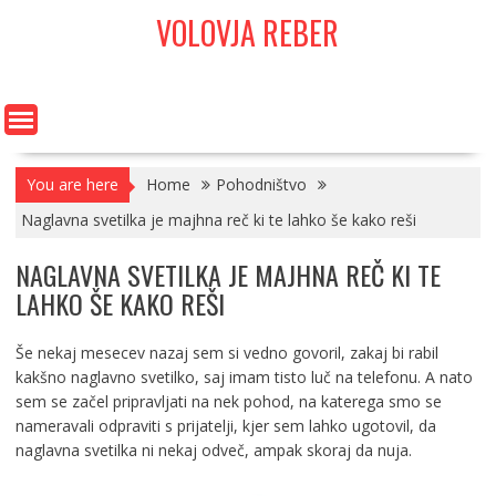
Skip
VOLOVJA REBER
to
content
You are here
Home
Pohodništvo
Naglavna svetilka je majhna reč ki te lahko še kako reši
NAGLAVNA SVETILKA JE MAJHNA REČ KI TE
LAHKO ŠE KAKO REŠI
Še nekaj mesecev nazaj sem si vedno govoril, zakaj bi rabil
kakšno naglavno svetilko, saj imam tisto luč na telefonu. A nato
sem se začel pripravljati na nek pohod, na katerega smo se
nameravali odpraviti s prijatelji, kjer sem lahko ugotovil, da
naglavna svetilka ni nekaj odveč, ampak skoraj da nuja.