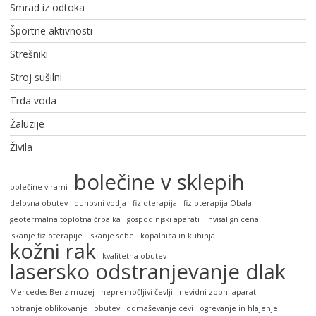
Smrad iz odtoka
Športne aktivnosti
Strešniki
Stroj sušilni
Trda voda
Žaluzije
Živila
bolečine v sklepih
bolečine v rami
delovna obutev
duhovni vodja
fizioterapija
fizioterapija Obala
geotermalna toplotna črpalka
gospodinjski aparati
Invisalign cena
iskanje fizioterapije
iskanje sebe
kopalnica in kuhinja
kožni rak
kvalitetna obutev
lasersko odstranjevanje dlak
Mercedes Benz muzej
nepremočljivi čevlji
nevidni zobni aparat
notranje oblikovanje
obutev
odmaševanje cevi
ogrevanje in hlajenje