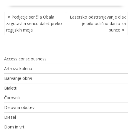
NAVIGACIJA
Podjetje senčila Obala
Lasersko odstranjevanje dlak
PRISPEVKA
zagotavlja senco daleč preko
je bilo odlično darilo za
regijskih meja
punco
Access consciousness
Artroza kolena
Barvanje obrvi
Bialetti
Čarovnik
Delovna obutev
Diesel
Dom in vrt