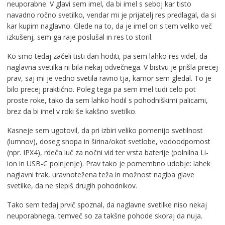
neuporabne. V glavi sem imel, da bi imel s seboj kar tisto
navadno ročno svetilko, vendar mi je prijatelj res predlagal, da si
kar kupim naglavno. Glede na to, da je imel on s tem veliko več
izkušenj, sem ga raje poslušal in res to storil.
Ko smo tedaj začeli tisti dan hoditi, pa sem lahko res videl, da
naglavna svetilka ni bila nekaj odvečnega. V bistvu je prišla precej
prav, saj mi je vedno svetila ravno tja, kamor sem gledal. To je
bilo precej praktično. Poleg tega pa sem imel tudi celo pot
proste roke, tako da sem lahko hodil s pohodniškimi palicami,
brez da bi imel v roki še kakšno svetilko.
Kasneje sem ugotovil, da pri izbiri veliko pomenijo svetilnost
(lumnov), doseg snopa in širina/okot svetlobe, vodoodpornost
(npr. IPX4), rdeča luč za nočni vid ter vrsta baterije (polnilna Li-
ion in USB‑C polnjenje). Prav tako je pomembno udobje: lahek
naglavni trak, uravnotežena teža in možnost nagiba glave
svetilke, da ne slepiš drugih pohodnikov.
Tako sem tedaj prvič spoznal, da naglavne svetilke niso nekaj
neuporabnega, temveč so za takšne pohode skoraj da nuja.