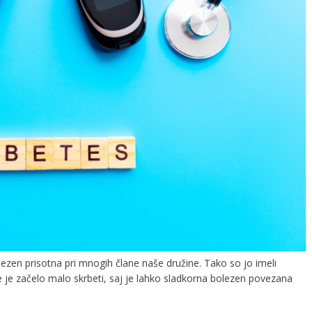
ezen prisotna pri mnogih člane naše družine. Tako so jo imeli
me je začelo malo skrbeti, saj je lahko sladkorna bolezen povezana