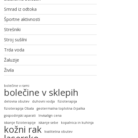
Smrad iz odtoka
Športne aktivnosti
Strešniki
Stroj sušilni
Trda voda
Žaluzije
Živila
bolečine v rami
bolečine v sklepih
delovna obutev
duhovni vodja
fizioterapija
fizioterapija Obala
geotermalna toplotna črpalka
gospodinjski aparati
Invisalign cena
iskanje fizioterapije
iskanje sebe
kopalnica in kuhinja
kožni rak
kvalitetna obutev