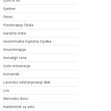
Dom in vrt
Eyeliner
Fitnes
Fizioterapija Obala
Garažna vrata
Geotermalna toplotna črpalka
Imunoterapija
Invisalign cena
Izola restavracije
Komarniki
Lasersko odstranjevanje dlak
Lov
Mercedes Benz
Nadstrešek za avto