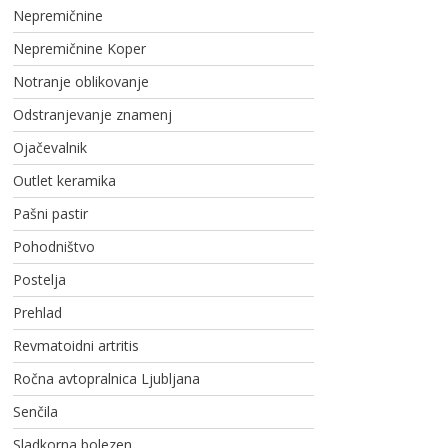
Nepremičnine
Nepremičnine Koper
Notranje oblikovanje
Odstranjevanje znamenj
Ojačevalnik
Outlet keramika
Pašni pastir
Pohodništvo
Postelja
Prehlad
Revmatoidni artritis
Ročna avtopralnica Ljubljana
Senčila
Sladkorna bolezen