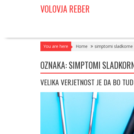
Skip
VOLOVJA REBER
to
content
You are here
Home
simptomi sladkorne 
OZNAKA:
SIMPTOMI SLADKORN
VELIKA VERJETNOST JE DA BO TU