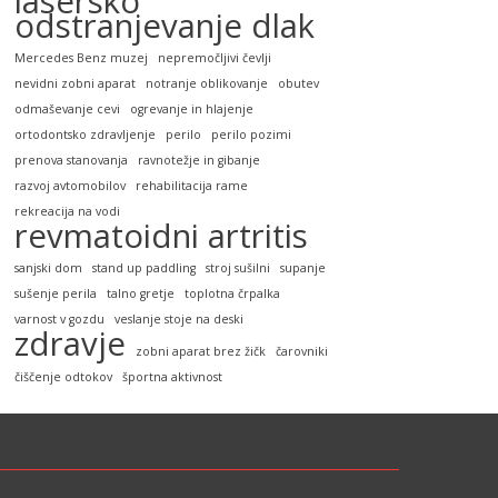
lasersko
odstranjevanje dlak
Mercedes Benz muzej
nepremočljivi čevlji
nevidni zobni aparat
notranje oblikovanje
obutev
odmaševanje cevi
ogrevanje in hlajenje
ortodontsko zdravljenje
perilo
perilo pozimi
prenova stanovanja
ravnotežje in gibanje
razvoj avtomobilov
rehabilitacija rame
rekreacija na vodi
revmatoidni artritis
sanjski dom
stand up paddling
stroj sušilni
supanje
sušenje perila
talno gretje
toplotna črpalka
varnost v gozdu
veslanje stoje na deski
zdravje
zobni aparat brez žičk
čarovniki
čiščenje odtokov
športna aktivnost