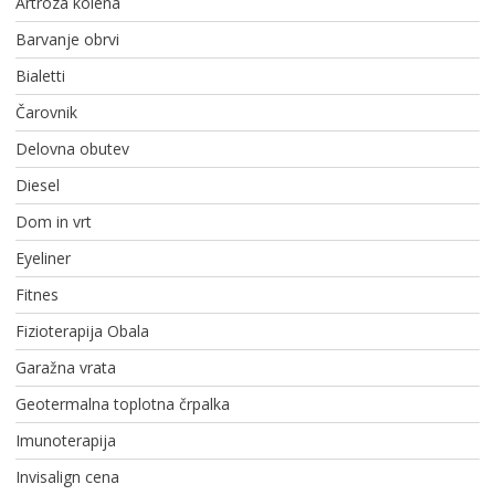
Artroza kolena
Barvanje obrvi
Bialetti
Čarovnik
Delovna obutev
Diesel
Dom in vrt
Eyeliner
Fitnes
Fizioterapija Obala
Garažna vrata
Geotermalna toplotna črpalka
Imunoterapija
Invisalign cena