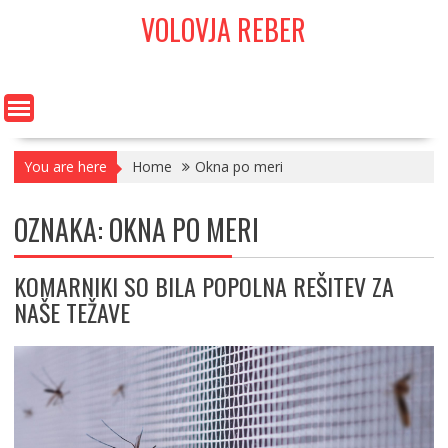
Skip
VOLOVJA REBER
to
content
You are here
Home
Okna po meri
OZNAKA:
OKNA PO MERI
KOMARNIKI SO BILA POPOLNA REŠITEV ZA
NAŠE TEŽAVE