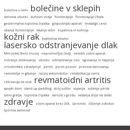
bolečine v sklepih
bolečine v rami
delovna obutev
duhovni vodja
fizioterapija
fizioterapija Obala
geotermalna toplotna črpalka
gospodinjski aparati
Invisalign cena
iskanje fizioterapije
iskanje sebe
kopalnica in kuhinja
kožni rak
kvalitetna obutev
lasersko odstranjevanje dlak
Mercedes Benz muzej
nepremočljivi čevlji
nevidni zobni aparat
notranje oblikovanje
obutev
odmaševanje cevi
ogrevanje in hlajenje
ortodontsko zdravljenje
perilo
perilo pozimi
prenova stanovanja
ravnotežje in gibanje
razvoj avtomobilov
rehabilitacija rame
revmatoidni artritis
rekreacija na vodi
sanjski dom
stand up paddling
stroj sušilni
supanje
sušenje perila
talno gretje
toplotna črpalka
varnost v gozdu
veslanje stoje na deski
zdravje
zobni aparat brez žičk
čarovniki
čiščenje odtokov
športna aktivnost