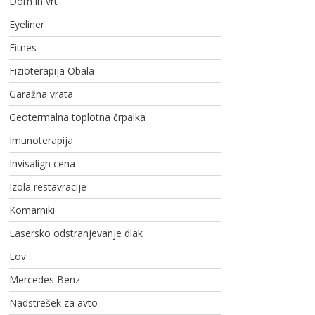
Dom in vrt
Eyeliner
Fitnes
Fizioterapija Obala
Garažna vrata
Geotermalna toplotna črpalka
Imunoterapija
Invisalign cena
Izola restavracije
Komarniki
Lasersko odstranjevanje dlak
Lov
Mercedes Benz
Nadstrešek za avto