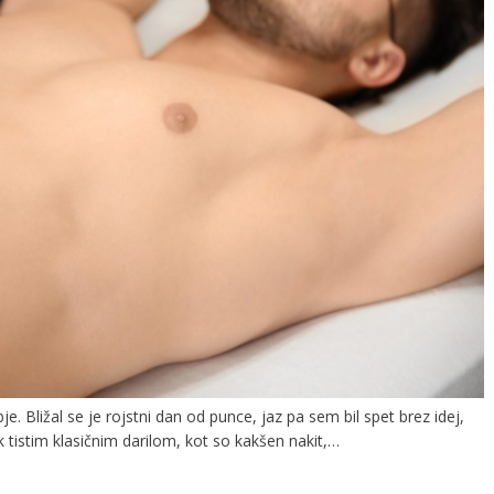
 Bližal se je rojstni dan od punce, jaz pa sem bil spet brez idej,
 k tistim klasičnim darilom, kot so kakšen nakit,…