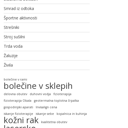
Smrad iz odtoka
Športne aktivnosti
Strešniki
Stroj sušilni
Trda voda
Žaluzije
Živila
bolečine v rami
bolečine v sklepih
delovna obutev
duhovni vodja
fizioterapija
fizioterapija Obala
geotermalna toplotna črpalka
gospodinjski aparati
Invisalign cena
iskanje fizioterapije
iskanje sebe
kopalnica in kuhinja
kožni rak
kvalitetna obutev