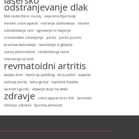
lasersko
odstranjevanje dlak
Mercedes Benz muzej
nepremočljivi čevlji
nevidni zobni aparat
notranje oblikovanje
obutev
odmaševanje cevi
ogrevanje in hlajenje
ortodontsko zdravljenje
perilo
perilo pozimi
prenova stanovanja
ravnotežje in gibanje
razvoj avtomobilov
rehabilitacija rame
rekreacija na vodi
revmatoidni artritis
sanjski dom
stand up paddling
stroj sušilni
supanje
sušenje perila
talno gretje
toplotna črpalka
varnost v gozdu
veslanje stoje na deski
zdravje
zobni aparat brez žičk
čarovniki
čiščenje odtokov
športna aktivnost