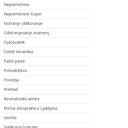
Nepremičnine
Nepremičnine Koper
Notranje oblikovanje
Odstranjevanje znamenj
Ojačevalnik
Outlet keramika
Pašni pastir
Pohodništvo
Postelja
Prehlad
Revmatoidni artritis
Ročna avtopralnica Ljubljana
Senčila
Sladkorna bolezen