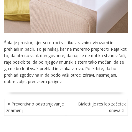
Šola je prostor, kjer so otroci v stiku z raznimi virozami in
prehladi in bacili. To je nekaj, kar ne moremo preprečiti. Raja kot
to, da otroku vsak dan govorite, da naj se ne dotika stvari v šoli,
raje poskrbite, da bo njegov imunski sistem tako močan, da se
ga ne bo lotil vsak prehlad in vsaka viroza. Poskrbite, da bo
prehlad zgodovina in da bodo vaši otroci zdravi, nasmejani,
dobre volje, predvsem pa igrivi.
NAVIGACIJA
Preventivno odstranjevanje
Bialetti je res lep začetek
PRISPEVKA
znamenj
dneva