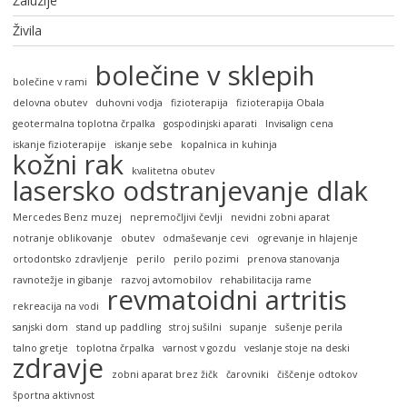
Žaluzije
Živila
bolečine v sklepih
bolečine v rami
delovna obutev
duhovni vodja
fizioterapija
fizioterapija Obala
geotermalna toplotna črpalka
gospodinjski aparati
Invisalign cena
iskanje fizioterapije
iskanje sebe
kopalnica in kuhinja
kožni rak
kvalitetna obutev
lasersko odstranjevanje dlak
Mercedes Benz muzej
nepremočljivi čevlji
nevidni zobni aparat
notranje oblikovanje
obutev
odmaševanje cevi
ogrevanje in hlajenje
ortodontsko zdravljenje
perilo
perilo pozimi
prenova stanovanja
ravnotežje in gibanje
razvoj avtomobilov
rehabilitacija rame
revmatoidni artritis
rekreacija na vodi
sanjski dom
stand up paddling
stroj sušilni
supanje
sušenje perila
talno gretje
toplotna črpalka
varnost v gozdu
veslanje stoje na deski
zdravje
zobni aparat brez žičk
čarovniki
čiščenje odtokov
športna aktivnost