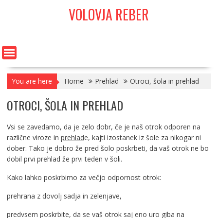
Skip
VOLOVJA REBER
to
content
You are here
Home
Prehlad
Otroci, šola in prehlad
OTROCI, ŠOLA IN PREHLAD
Vsi se zavedamo, da je zelo dobr, če je naš otrok odporen na
različne viroze in
prehlad
e, kajti izostanek iz šole za nikogar ni
dober. Tako je dobro že pred šolo poskrbeti, da vaš otrok ne bo
dobil prvi prehlad že prvi teden v šoli.
Kako lahko poskrbimo za večjo odpornost otrok:
prehrana z dovolj sadja in zelenjave,
predvsem poskrbite, da se vaš otrok saj eno uro giba na